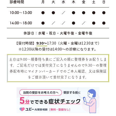
診療時間
月
火
水
木
金
土
日
10:00～13:00
●
●
／
●
●
●
●
14:00～18:00
●
／
／
●
／
●
●
休診日：水曜・祝日・火曜午後・金曜午後
【受付時間】
9:30～
17:30（火曜・金曜は12:30まで）
※12:30以降の受付は14:00～の診察になります。
土日は9:00～順番待ち表にご記入の順に整理券をお配りしま
す。ご記名だけでは受付完了になりませんので9:30～の整理
券配布時にマイナンバーカードでのご本人確認、又は保険証
をご提示頂いて受付完了になります。