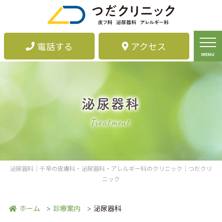
電話する
アクセス
MENU
泌尿器科
Treatment
泌尿器科｜千早の皮膚科・泌尿器科・アレルギー科のクリニック｜つだクリ
ニック
ホーム
診療案内
泌尿器科