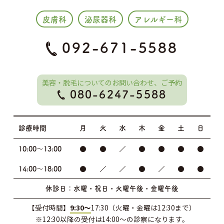
皮膚科
泌尿器科
アレルギー科
092-671-5588
美容・脱毛についてのお問い合わせ、ご予約
080-6247-5588
診療時間
月
火
水
木
金
土
日
10:00～13:00
●
●
／
●
●
●
●
14:00～18:00
●
／
／
●
／
●
●
休診日：水曜・祝日・火曜午後・金曜午後
【受付時間】
9:30～
17:30（火曜・金曜は12:30まで）
※12:30以降の受付は14:00～の診察になります。